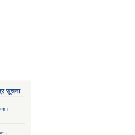
्र सूचना
ूचना ।
चना ।