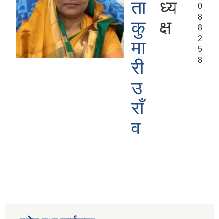
ता
ध्य
0
8
कु
क्ष
8
2
मा
5
8
री
उ
राँ
व