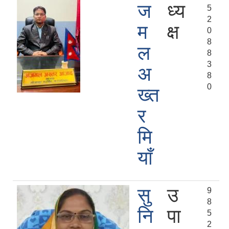
ज
ध्य
5
2
म
क्ष
0
8
ल
8
3
अ
8
0
ख्त
र
मि
याँ
सु
उ
9
8
नि
पा
5
2