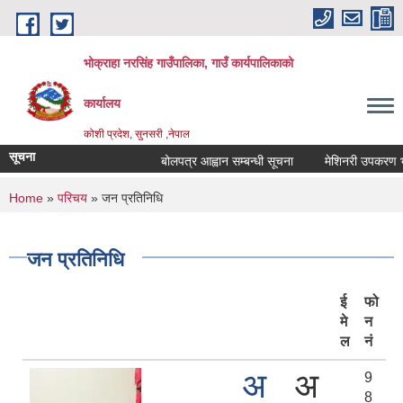
Skip to main content
भोक्राहा नरसिंह गाउँपालिका, गाउँ कार्यपालिकाको
कार्यालय
कोशी प्रदेश, सुनसरी ,नेपाल
सूचना
बोलपत्र आह्वान सम्बन्धी सूचना
मेशिनरी उपकरण भाडामा
You are here
Home
»
परिचय
» जन प्रतिनिधि
जन प्रतिनिधि
ई
फो
मे
न
ल
नं
अ
अ
9
8