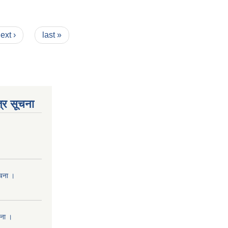
ext ›
last »
्र सूचना
ूचना ।
चना ।