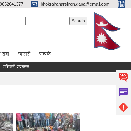
9852041377
bhokrahanarsingh.gapa@gmail.com
Search form
Search
 सेवा
ग्यालरी
सम्पर्क
नरी उपकरण भाडामा लिने कार्य सम्बन्धी सूचना
आवेदन पेश गर्ने सम्बन्धी सूचन