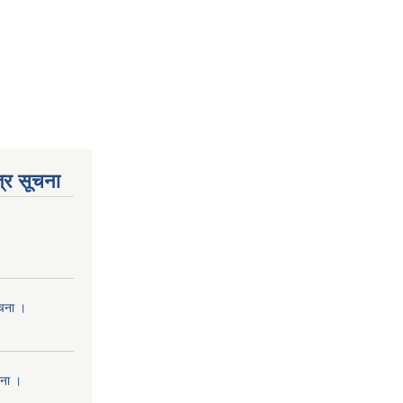
्र सूचना
ूचना ।
चना ।