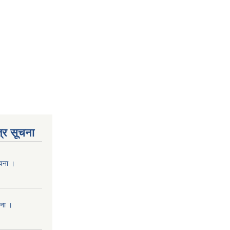
्र सूचना
ूचना ।
चना ।