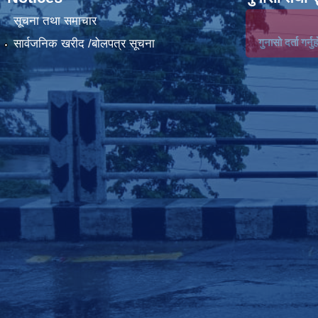
सूचना तथा समाचार
गुनासो दर्ता गर्नुह
सार्वजनिक खरीद /बोलपत्र सूचना