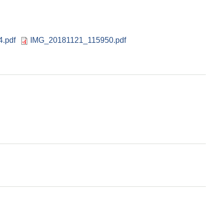
.pdf
IMG_20181121_115950.pdf