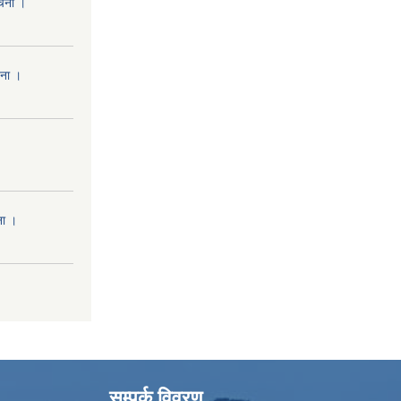
ूचना ।
चना ।
ना ।
सम्पर्क विवरण