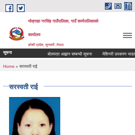
Skip to main content
भोक्राहा नरसिंह गाउँपालिका, गाउँ कार्यपालिकाको
कार्यालय
कोशी प्रदेश, सुनसरी ,नेपाल
सूचना
बोलपत्र आह्वान सम्बन्धी सूचना
मेशिनरी उपकरण भाडामा लि
You are here
Home
» सरस्वती राई
सरस्वती राई