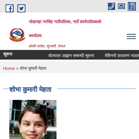
Skip to main content
भोक्राहा नरसिंह गाउँपालिका, गाउँ कार्यपालिकाको
कार्यालय
कोशी प्रदेश, सुनसरी ,नेपाल
सूचना
बोलपत्र आह्वान सम्बन्धी सूचना
मेशिनरी उपकरण भाडामा लिन
You are here
Home
» शोभा कुमारी मेहता
शोभा कुमारी मेहता