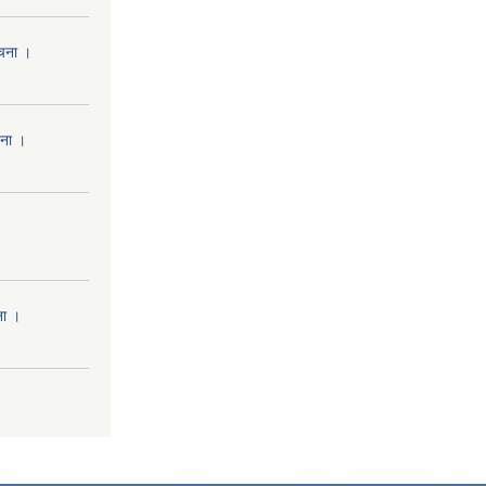
ूचना ।
चना ।
ना ।