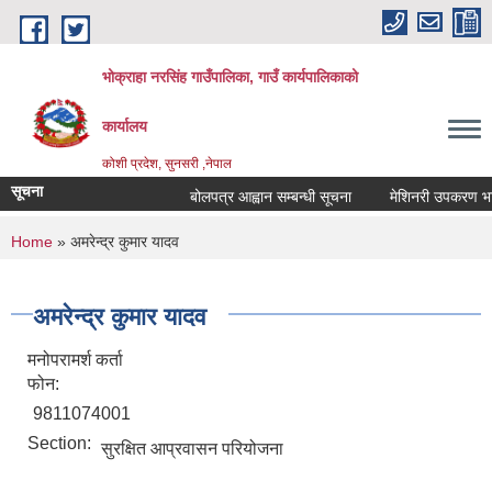
Skip to main content
भोक्राहा नरसिंह गाउँपालिका, गाउँ कार्यपालिकाको
कार्यालय
कोशी प्रदेश, सुनसरी ,नेपाल
सूचना
बोलपत्र आह्वान सम्बन्धी सूचना
मेशिनरी उपकरण भाडामा
You are here
Home
» अमरेन्द्र कुमार यादव
अमरेन्द्र कुमार यादव
मनोपरामर्श कर्ता
फोन:
9811074001
Section:
सुरक्षित आप्रवासन परियोजना